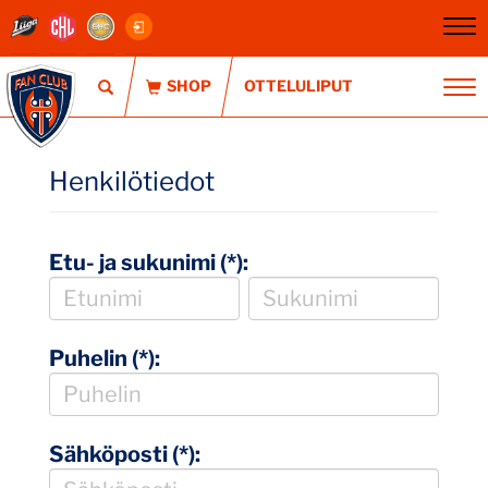
Na
OTTELULIPUT
Na
Henkilötiedot
Etu- ja sukunimi (*):
Puhelin (*):
Sähköposti (*):