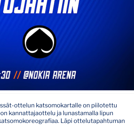
sät-ottelun katsomokartalle on piilotettu
on kannattajaottelu ja lunastamalla lipun
ä katsomokoreografiaa. Läpi ottelutapahtuman