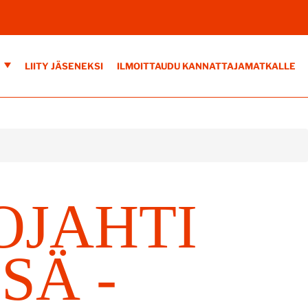
E
LIITY JÄSENEKSI
ILMOITTAUDU KANNATTAJAMATKALLE
OJAHTI
SÄ -