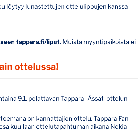
pu löytyy lunastettujen ottelulippujen kanssa
een tappara.fi/liput.
Muista myyntipaikoista ei
ain ottelussa!
antaina 9.1. pelattavan Tappara–Ässät-ottelun
ja teemana on kannattajien ottelu. Tappara Fan
a osa kuullaan ottelutapahtuman aikana Nokia