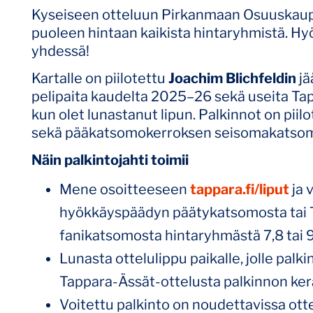
Kyseiseen otteluun Pirkanmaan Osuuskauppa
puoleen hintaan kaikista hintaryhmistä. Hy
yhdessä!
Kartalle on piilotettu
Joachim Blichfeldin
jä
pelipaita kaudelta 2025–26 sekä useita Tapp
kun olet lunastanut lipun. Palkinnot on p
sekä pääkatsomokerroksen seisomakatsomoo
Näin palkintojahti toimii
Mene osoitteeseen
tappara.fi/liput
ja 
hyökkäyspäädyn päätykatsomosta tai
fanikatsomosta hintaryhmästä 7,8 tai 9
Lunasta ottelulippu paikalle, jolle palk
Tappara-Ässät-ottelusta palkinnon ker
Voitettu palkinto on noudettavissa ott