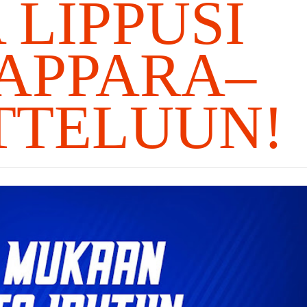
 LIPPUSI
 TAPPARA–
TTELUUN!