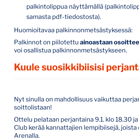
palkintolippua näyttämällä (palkintolip
samasta pdf-tiedostosta).
Huomioitavaa palkinnonmetsästyksessä:
Palkinnot on piilotettu
ainoastaan osoittees
voi osallistua palkinnonmetsästykseen.
Kuule suosikkibiisisi perjant
Nyt sinulla on mahdollisuus vaikuttaa perj
soittolistaan!
Ottelu pelataan perjantaina 9.1. klo 18.30 
Club kerää kannattajien lempibiisejä, joist
Arenalla.