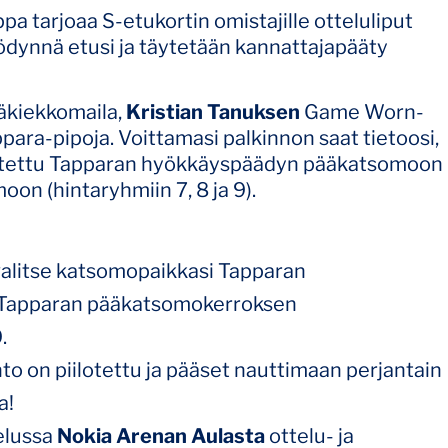
 tarjoaa S-etukortin omistajille otteluliput
ödynnä etusi ja täytetään kannattajapääty
äkiekkomaila,
Kristian Tanuksen
Game Worn-
ara-pipoja. Voittamasi palkinnon saat tietoosi,
iilotettu Tapparan hyökkäyspäädyn pääkatsomoon
n (hintaryhmiin 7, 8 ja 9).
valitse katsomopaikkasi Tapparan
 Tapparan pääkatsomokerroksen
.
into on piilotettu ja pääset nauttimaan perjantain
a!
elussa
Nokia Arenan Aulasta
ottelu- ja