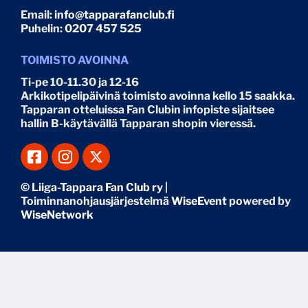
Email:
info@tapparafanclub.fi
Puhelin:
0207 457 525
TOIMISTO AVOINNA
Ti-pe 10-11.30 ja 12-16
Arkikotipelipäivinä toimisto avoinna kello 15 saakka.
Tapparan otteluissa Fan Clubin infopiste sijaitsee
hallin B-käytävällä Tapparan shopin vieressä.
© Liiga-Tappara Fan Club ry
|
Toiminnanohjausjärjestelmä
WiseEvent
powered by
WiseNetwork