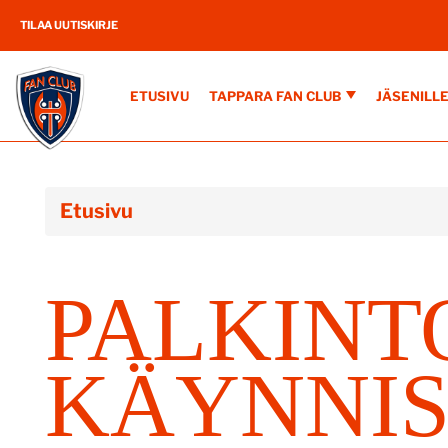
TILAA UUTISKIRJE
ETUSIVU
TAPPARA FAN CLUB
JÄSENILL
Etusivu
PALKINT
KÄYNNIS