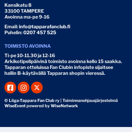
Kansikatu 8
33100 TAMPERE
Avoinna ma-pe 9-16
Email:
info@tapparafanclub.fi
Puhelin:
0207 457 525
TOIMISTO AVOINNA
Ti-pe 10-11.30 ja 12-16
Arkikotipelipäivinä toimisto avoinna kello 15 saakka.
Tapparan otteluissa Fan Clubin infopiste sijaitsee
hallin B-käytävällä Tapparan shopin vieressä.
© Liiga-Tappara Fan Club ry
| Toiminnanohjausjärjestelmä
WiseEvent
powered by
WiseNetwork