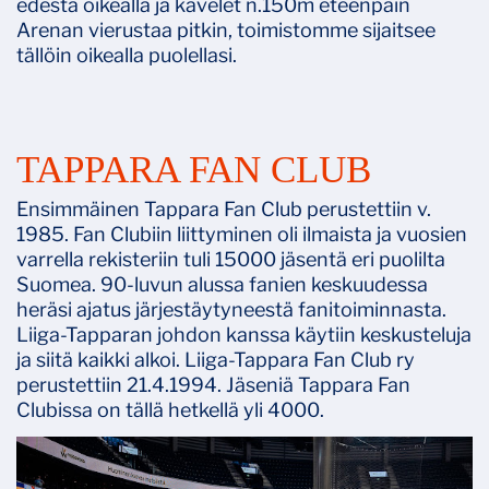
edestä oikealla ja kävelet n.150m eteenpäin
Arenan vierustaa pitkin, toimistomme sijaitsee
tällöin oikealla puolellasi.
TAPPARA FAN CLUB
Ensimmäinen Tappara Fan Club perustettiin v.
1985. Fan Clubiin liittyminen oli ilmaista ja vuosien
varrella rekisteriin tuli 15000 jäsentä eri puolilta
Suomea. 90-luvun alussa fanien keskuudessa
heräsi ajatus järjestäytyneestä fanitoiminnasta.
Liiga-Tapparan johdon kanssa käytiin keskusteluja
ja siitä kaikki alkoi. Liiga-Tappara Fan Club ry
perustettiin 21.4.1994. Jäseniä Tappara Fan
Clubissa on tällä hetkellä yli 4000.