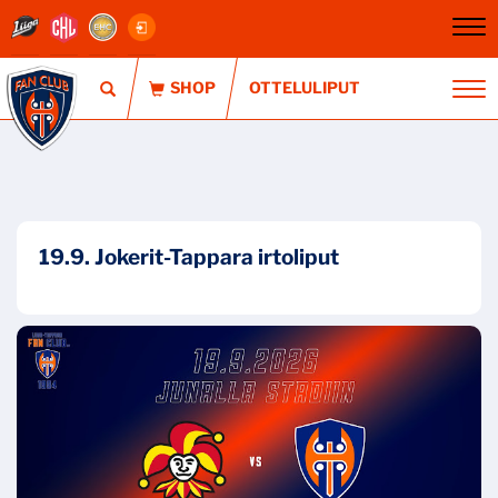
Na
OTTELULIPUT
Na
19.9. Jokerit-Tappara irtoliput