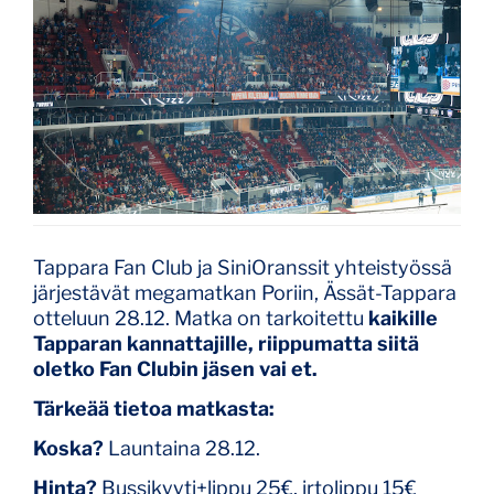
Tappara Fan Club ja SiniOranssit yhteistyössä
järjestävät megamatkan Poriin, Ässät-Tappara
otteluun 28.12. Matka on tarkoitettu
kaikille
Tapparan kannattajille, riippumatta siitä
oletko Fan Clubin jäsen vai et.
Tärkeää tietoa matkasta:
Koska?
Launtaina 28.12.
Hinta?
Bussikyyti+lippu 25€, irtolippu 15€