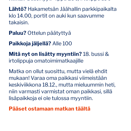
Lähtö?
Hakametsän Jäähallin parkkipaikalta
klo 14.00, portit on auki kun saavumme
takaisin.
Paluu?
Ottelun päätyttyä
Paikkoja jäljellä?
Alle 100
Mitä nyt on lisätty myyntiin?
18. bussi &
irtolippuja omatoimimatkaajille
Matka on ollut suosittu, mutta vielä ehdit
mukaan! Varaa oma paikkasi viimeistään
keskiviikkona 18.12., mutta mieluummin heti,
niin varmasti varmistat oman paikkasi, sillä
lisäpaikkoja ei ole tulossa myyntiin.
Pääset ostamaan matkan täältä