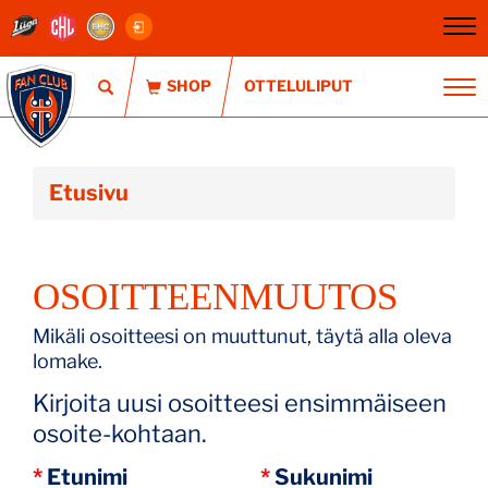
Na
OTTELULIPUT
Na
Etusivu
OSOITTEENMUUTOS
Mikäli osoitteesi on muuttunut, täytä alla oleva
lomake.
Kirjoita uusi osoitteesi ensimmäiseen
osoite-kohtaan.
*
Etunimi
*
Sukunimi