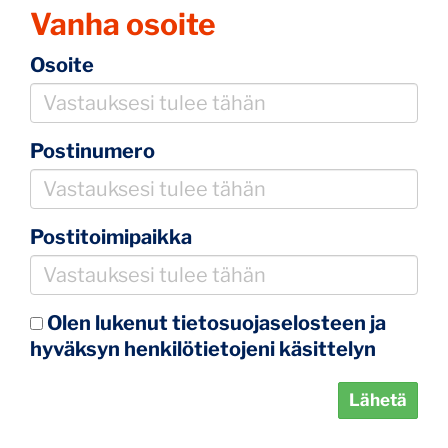
Vanha osoite
Osoite
Postinumero
Postitoimipaikka
Olen lukenut
tietosuojaselosteen
ja
hyväksyn henkilötietojeni käsittelyn
Lähetä